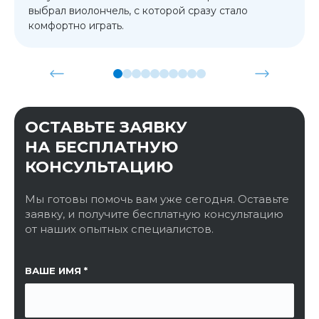
выбрал виолончель, с которой сразу стало
комфортно играть.
ОСТАВЬТЕ ЗАЯВКУ
НА БЕСПЛАТНУЮ
КОНСУЛЬТАЦИЮ
Мы готовы помочь вам уже сегодня. Оставьте
заявку, и получите бесплатную консультацию
от наших опытных специалистов.
ССЫЛКА НА СТРАНИЦУ
ВАШЕ ИМЯ