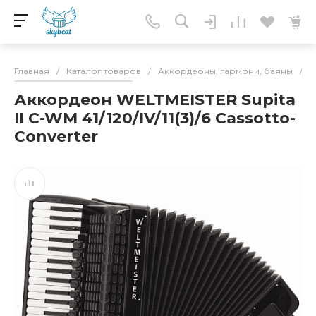
Главная
/
Каталог товаров
/
Аккордеоны, гармони, баяны
/
А
Аккордеон WELTMEISTER Supita
II C-WM 41/120/IV/11(3)/6 Cassotto-
Converter