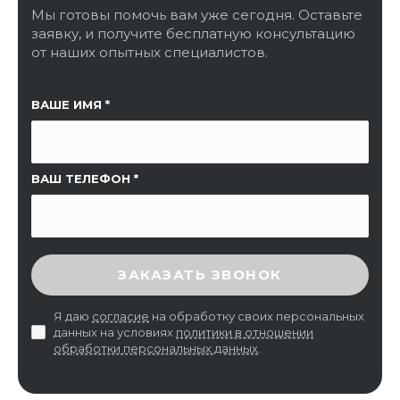
Мы готовы помочь вам уже сегодня. Оставьте
заявку, и получите бесплатную консультацию
от наших опытных специалистов.
ССЫЛКА НА СТРАНИЦУ
ВАШЕ ИМЯ
ВАШ ТЕЛЕФОН
ВВЕДИТЕ ПРОВЕРОЧНЫЙ КОД
ЗАКАЗАТЬ ЗВОНОК
Я даю
согласие
на обработку своих персональных
данных на условиях
политики в отношении
обработки персональных данных
.