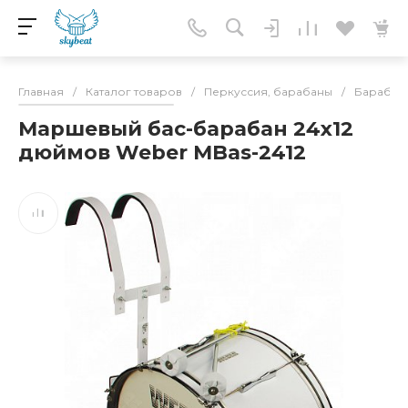
Главная
/
Каталог товаров
/
Перкуссия, барабаны
/
Барабан
Маршевый бас-барабан 24х12
дюймов Weber MBas-2412