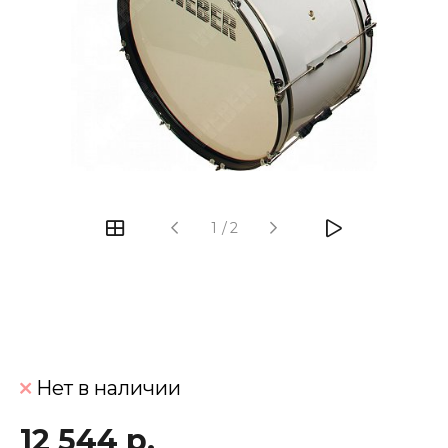
‹
›
1
/
2
Нет в наличии
12 544 р.