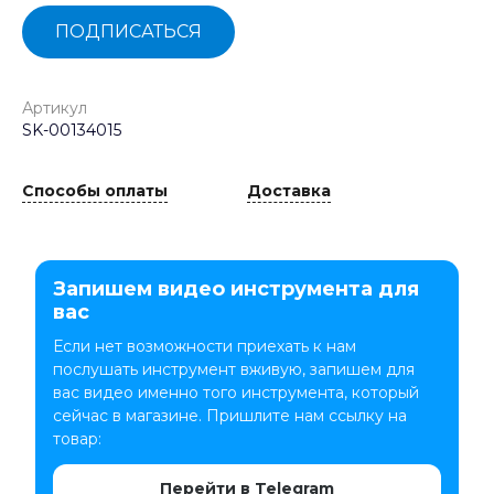
ПОДПИСАТЬСЯ
Артикул
SK-00134015
Способы оплаты
Доставка
Запишем видео инструмента для
вас
Если нет возможности приехать к нам
послушать инструмент вживую, запишем для
вас видео именно того инструмента, который
сейчас в магазине. Пришлите нам ссылку на
товар:
Перейти в Telegram