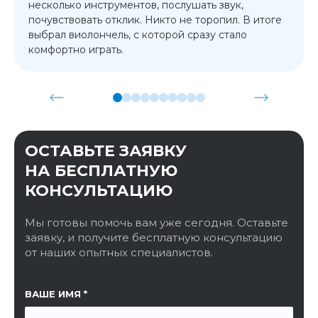
несколько инструментов, послушать звук,
почувствовать отклик. Никто не торопил. В итоге
выбрал виолончель, с которой сразу стало
комфортно играть.
ОСТАВЬТЕ ЗАЯВКУ
НА БЕСПЛАТНУЮ
КОНСУЛЬТАЦИЮ
Мы готовы помочь вам уже сегодня. Оставьте
заявку, и получите бесплатную консультацию
от наших опытных специалистов.
ССЫЛКА НА СТРАНИЦУ
ВАШЕ ИМЯ