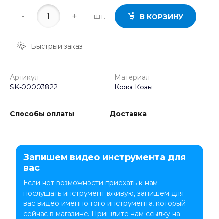
-
+
шт.
В КОРЗИНУ
Быстрый заказ
Артикул
Материал
SK-00003822
Кожа Козы
Способы оплаты
Доставка
Запишем видео инструмента для
вас
Если нет возможности приехать к нам
послушать инструмент вживую, запишем для
вас видео именно того инструмента, который
сейчас в магазине. Пришлите нам ссылку на