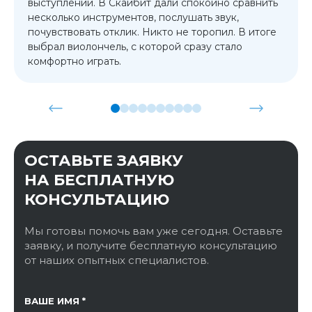
выступлений. В Скайбит дали спокойно сравнить
несколько инструментов, послушать звук,
почувствовать отклик. Никто не торопил. В итоге
выбрал виолончель, с которой сразу стало
комфортно играть.
ОСТАВЬТЕ ЗАЯВКУ
НА БЕСПЛАТНУЮ
КОНСУЛЬТАЦИЮ
Мы готовы помочь вам уже сегодня. Оставьте
заявку, и получите бесплатную консультацию
от наших опытных специалистов.
ССЫЛКА НА СТРАНИЦУ
ВАШЕ ИМЯ