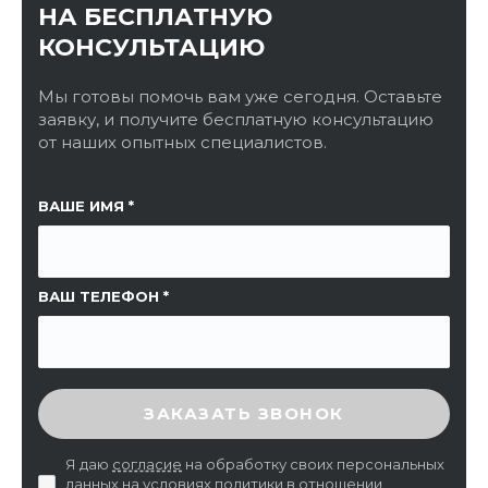
НА БЕСПЛАТНУЮ
КОНСУЛЬТАЦИЮ
Мы готовы помочь вам уже сегодня. Оставьте
заявку, и получите бесплатную консультацию
от наших опытных специалистов.
ССЫЛКА НА СТРАНИЦУ
ВАШЕ ИМЯ
ВАШ ТЕЛЕФОН
ВВЕДИТЕ ПРОВЕРОЧНЫЙ КОД
ЗАКАЗАТЬ ЗВОНОК
Я даю
согласие
на обработку своих персональных
данных на условиях
политики в отношении