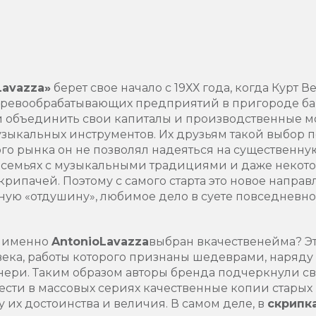
Lavazza
»
берет свое начало с 19ХХ года, когда Курт В
ревообрабатывающих предприятий в пригороде бав
и объединить свои капиталы и производственные м
зыкальных инструментов. Их друзьям такой выбор п
го рынка он не позволял надеяться на существенну
 семьях с музыкальными традициями и даже некото
рипачей. Поэтому с самого старта это новое напра
зную «отдушину», любимое дело в суете повседневн
у именно
A
ntonio
Lavazza
выбран в
качестве
нейма? Э
 века, работы которого признаны шедеврами, наряду
нери. Таким образом авторы бренда подчеркнули св
ести в массовых сериях качественные копии старых
у их достоинства и величия. В самом деле, в
скрипк