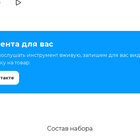
ента для вас
послушать инструмент вживую, запишем для вас вид
у на товар:
нтакте
Состав набора