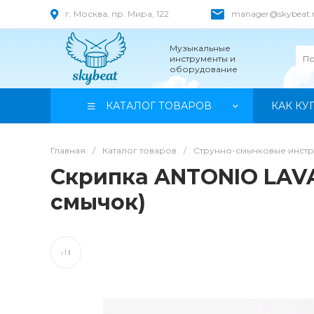
г. Москва, пр. Мира, 122
manager@skybeat.
Музыкальные
инструменты и
оборудование
КАТАЛОГ ТОВАРОВ
КАК КУ
Главная
/
Каталог товаров
/
Струнно-смычковые инст
Скрипка ANTONIO LAVA
смычок)