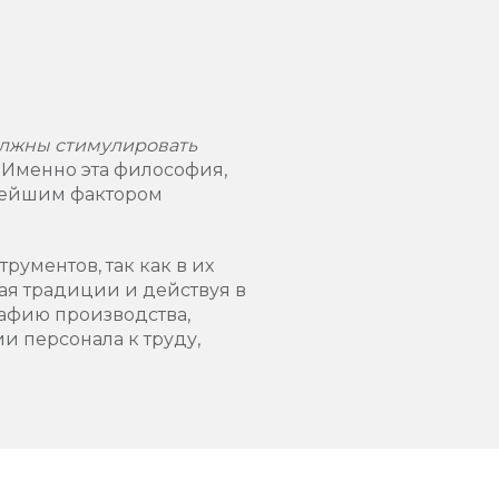
лжны стимулировать
. Именно эта философия,
жнейшим фактором
рументов, так как в их
ая традиции и действуя в
рафию производства,
и персонала к труду,