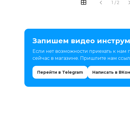
1
/
2
Запишем видео инструм
Если нет возможности приехать к нам 
сейчас в магазине. Пришлите нам ссылк
Перейти в Telegram
Написать в ВКо