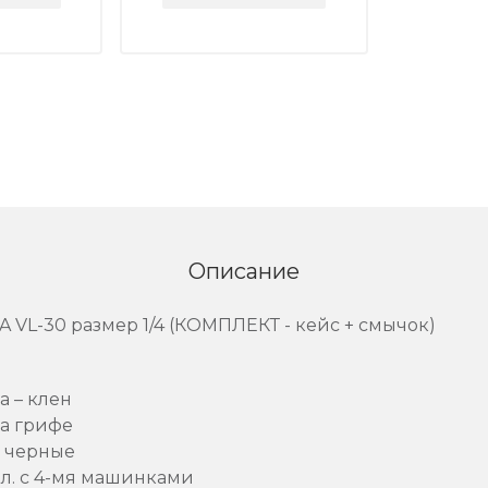
Описание
VL-30 размер 1/4 (КОМПЛЕКТ - кейс + смычок)
а – клен
на грифе
– черные
ал. с 4-мя машинками