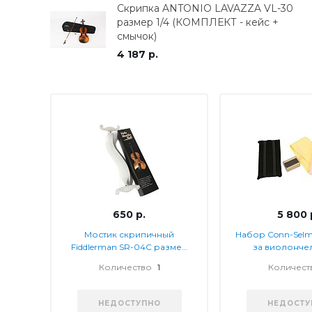
Скрипка ANTONIO LAVAZZA VL-30
размер 1/4 (КОМПЛЕКТ - кейс +
смычок)
4 187 р.
650 р.
5 800 
Мостик скрипичный
Набор Conn-Selm
Fiddlerman SR-04C размер
за виолонче
1/2 - 1/4, цвет - БЕЛЫЙ
компле
Количество
1
Количест
НЕДОСТУПНО
НЕДОСТУ