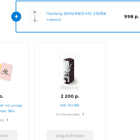
Пюпитр BRAHNER MS-219/BK
+
998 р.
+чехол
р.
2 200 р.
er по уходу
MK-110 BK
лью S84
Количество
1
кт
во
1
ПНО
НЕДОСТУПНО