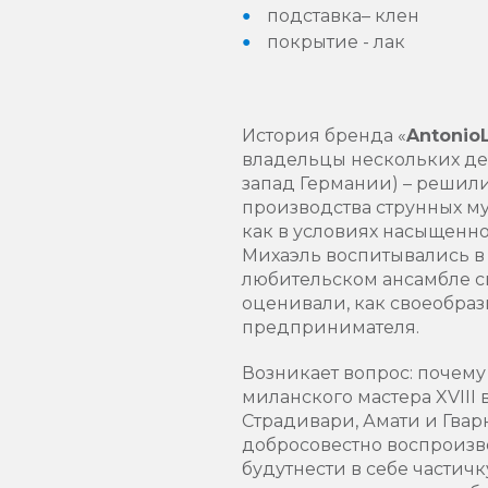
подставка– клен
покрытие - лак
История бренда «
A
ntonio
владельцы нескольких де
запад Германии) – решил
производства струнных му
как в условиях насыщенно
Михаэль воспитывались в
любительском ансамбле ск
оценивали, как своеобра
предпринимателя.
Возникает вопрос: почем
миланского мастера XVIII
Страдивари, Амати и Гвар
добросовестно воспроизв
будут
нести в себе частичк