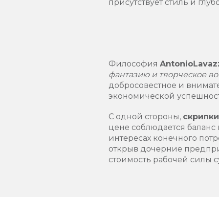
присутствует стиль и гл
Философия
A
ntonio
Lavaz
фантазию и творческое во
добросовестное и внимат
экономической успешнос
С одной стороны,
скрипки
цене соблюдается баланс
интересах конечного пот
открыв дочерние предприя
стоимость рабочей силы с