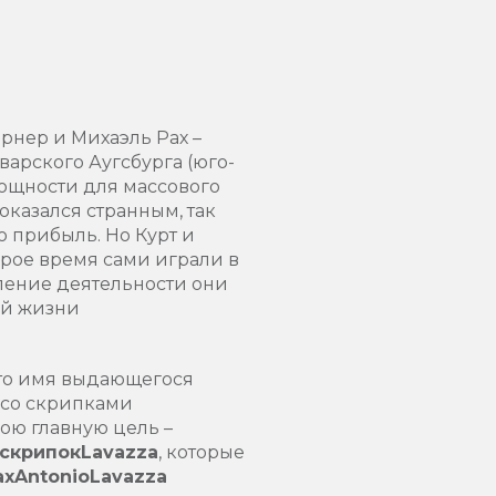
ернер и Михаэль Рах –
арского Аугсбурга (юго-
ощности для массового
оказался странным, так
ю прибыль. Но Курт и
рое время сами играли в
вление деятельности они
ой жизни
то имя выдающегося
 со скрипками
ою главную цель –
скрипок
Lavazza
, которые
ах
A
ntonio
Lavazza