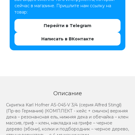
сейчас в магазине. Пришлите нам ссылку на
товар:
Перейти в Telegram
Написать в ВКонтакте
Описание
Скрипка Karl Hofner AS-045-V 3/4 (серия Alfred Stingl)
(Пр-во Германия) (КОМПЛЕКТ - кейс + смычок) верхняя
дека – резонансная ель, нижняя дека и обечайка – клен
массив, гриф – клен, накладка на грифе – черное
дерево (эбони), колки и подбородник – черное дерево,
струнодержатель – с 4-мя машинками