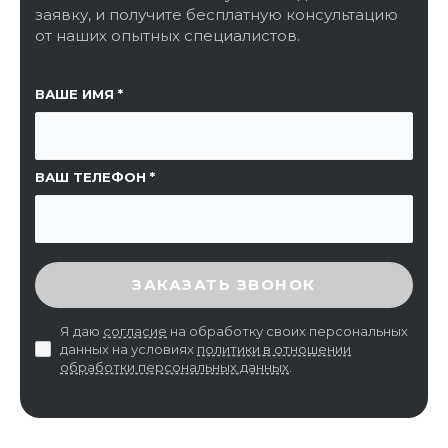
заявку, и получите бесплатную консультацию
от наших опытных специалистов.
ССЫЛКА НА СТРАНИЦУ
ВАШЕ ИМЯ
ВАШ ТЕЛЕФОН
ВВЕДИТЕ ПРОВЕРОЧНЫЙ КОД
ЗАКАЗАТЬ ЗВОНОК
Я даю
согласие
на обработку своих персональных
данных на условиях
политики в отношении
обработки персональных данных
.