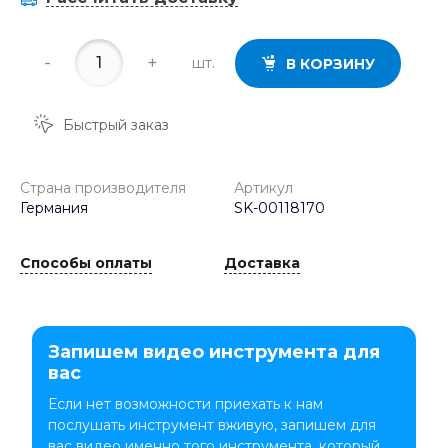
-
+
шт.
В КОРЗИНУ
Быстрый заказ
Страна производителя
Артикул
Германия
SK-00118170
Способы оплаты
Доставка
Запишем видео инструмента для
вас
Если нет возможности приехать к нам
послушать инструмент вживую, запишем для
вас видео именно того инструмента, который