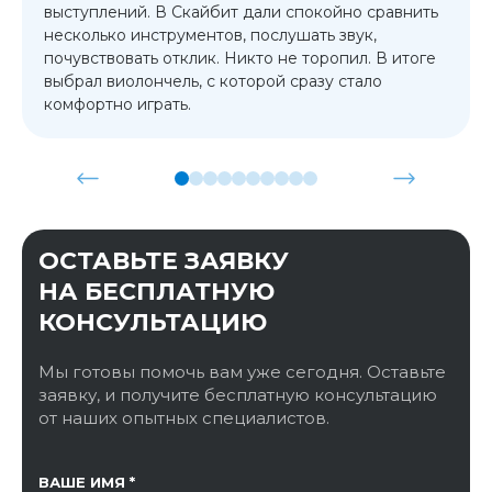
выступлений. В Скайбит дали спокойно сравнить
несколько инструментов, послушать звук,
почувствовать отклик. Никто не торопил. В итоге
выбрал виолончель, с которой сразу стало
комфортно играть.
ОСТАВЬТЕ ЗАЯВКУ
НА БЕСПЛАТНУЮ
КОНСУЛЬТАЦИЮ
Мы готовы помочь вам уже сегодня. Оставьте
заявку, и получите бесплатную консультацию
от наших опытных специалистов.
ССЫЛКА НА СТРАНИЦУ
ВАШЕ ИМЯ