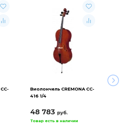
CC-
Виолончель CREMONA CC-
Виол
416 1/4
11 3/4
48 783
30 
руб.
Товар есть в наличии
Товар