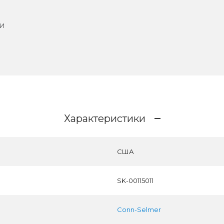
ки
Характеристики
США
SK-00115011
Conn-Selmer