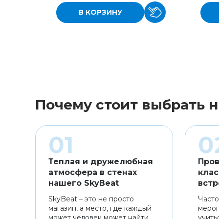
В КОРЗИНУ
Почему стоит выбрать н
Теплая и дружелюбная
Пров
атмосфера в стенах
клас
нашего SkyBeat
встр
SkyBeat – это не просто
Часто
магазин, а место, где каждый
мероп
может человек может найти
учить