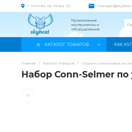
г. Москва, пр. Мира, 122
manager@skybeat.
Музыкальные
инструменты и
оборудование
КАТАЛОГ ТОВАРОВ
КАК КУ
Главная
/
Каталог товаров
/
Струнно-смычковые инст
Набор Conn-Selmer по