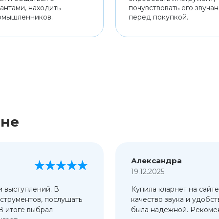
антами, находить
почувствовать его звуча
омышленников.
перед покупкой.
ине
Александра
19.12.2025
и выступлений. В
Купила кларнет на сайте
струментов, послушать
качество звука и удобст
 В итоге выбрал
была надёжной. Рекомен