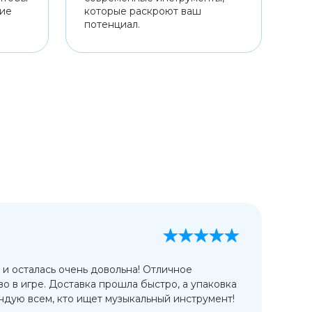
ние
которые раскроют ваш
потенциал.
А
13
 и осталась очень довольна! Отличное
Ис
во в игре. Доставка прошла быстро, а упаковка
сп
дую всем, кто ищет музыкальный инструмент!
от