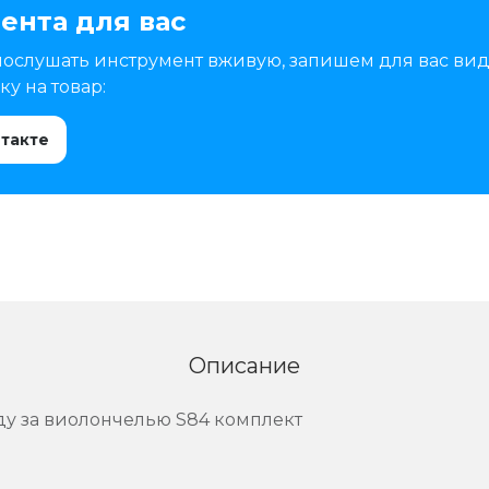
ента для вас
послушать инструмент вживую, запишем для вас вид
у на товар:
нтакте
Описание
ду за виолончелью S84 комплект