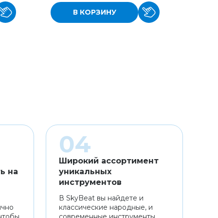
В КОРЗИНУ
Широкий ассортимент
ь на
уникальных
инструментов
В SkyBeat вы найдете и
ично
классические народные, и
чтобы
современные инструменты,