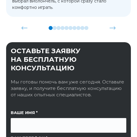
выбрал виолончель, с которой сразу стало
комфортно играть.
ОСТАВЬТЕ ЗАЯВКУ
НА БЕСПЛАТНУЮ
КОНСУЛЬТАЦИЮ
Мы готовы помочь вам уже сегодня. Оставьте
заявку, и получите бесплатную консультацию
от наших опытных специалистов.
ССЫЛКА НА СТРАНИЦУ
ВАШЕ ИМЯ