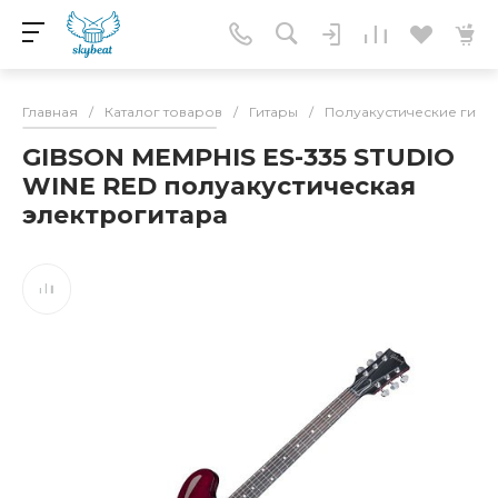
Главная
/
Каталог товаров
/
Гитары
/
Полуакустические гита
GIBSON MEMPHIS ES-335 STUDIO
WINE RED полуакустическая
электрогитара