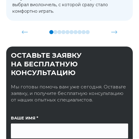
выбрал виолончель, с которой сразу стало
комфортно играть.
ОСТАВЬТЕ ЗАЯВКУ
НА БЕСПЛАТНУЮ
КОНСУЛЬТАЦИЮ
Мы готовы помочь вам уже сегодня. Оставьте
заявку, и получите бесплатную консультацию
от наших опытных специалистов.
ССЫЛКА НА СТРАНИЦУ
ВАШЕ ИМЯ