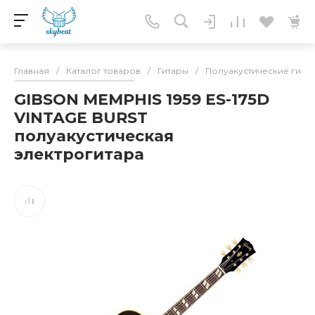
Главная
/
Каталог товаров
/
Гитары
/
Полуакустические гита
GIBSON MEMPHIS 1959 ES-175D
VINTAGE BURST
полуакустическая
электрогитара