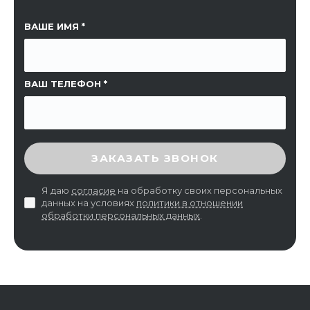
ССЫЛКА НА СТРАНИЦУ
ВАШЕ ИМЯ
ВАШ ТЕЛЕФОН
ВВЕДИТЕ ПРОВЕРОЧНЫЙ КОД
ЗАКАЗАТЬ ЗВОНОК
Я даю
согласие
на обработку своих персональных
данных на условиях
политики в отношении
обработки персональных данных
.