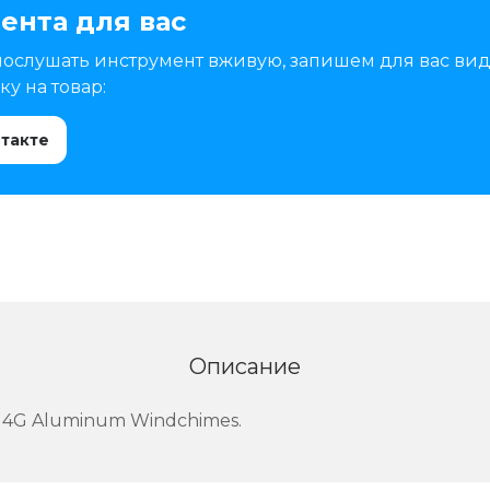
ента для вас
послушать инструмент вживую, запишем для вас вид
у на товар:
нтакте
Описание
14G Aluminum Windchimes.