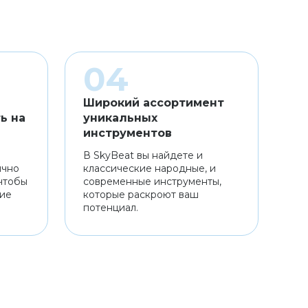
Широкий ассортимент
ь на
уникальных
инструментов
В SkyBeat вы найдете и
ично
классические народные, и
чтобы
современные инструменты,
ние
которые раскроют ваш
потенциал.