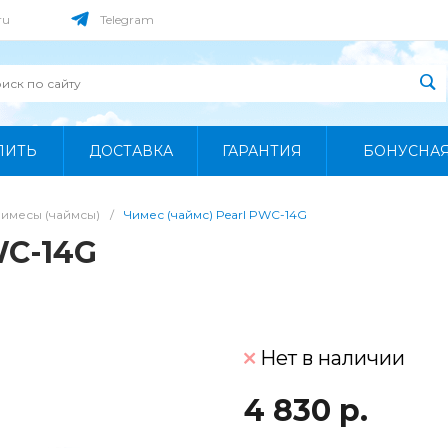
ru
Telegram
ПИТЬ
ДОСТАВКА
ГАРАНТИЯ
БОНУСНА
Чимесы (чаймсы)
/
Чимес (чаймс) Pearl PWC-14G
WC-14G
Нет в наличии
4 830 р.