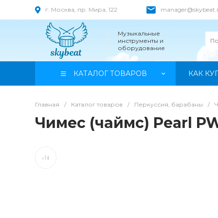
г. Москва, пр. Мира, 122
manager@skybeat.
Музыкальные
инструменты и
оборудование
КАТАЛОГ ТОВАРОВ
КАК КУ
Главная
/
Каталог товаров
/
Перкуссия, барабаны
/
Чимес (чаймс) Pearl P