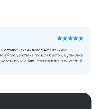
А
13
 и осталась очень довольна! Отличное
Ис
во в игре. Доставка прошла быстро, а упаковка
сп
дую всем, кто ищет музыкальный инструмент!
от
ко