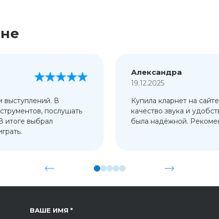
ине
Александра
19.12.2025
и выступлений. В
Купила кларнет на сайте
струментов, послушать
качество звука и удобст
 В итоге выбрал
была надёжной. Рекомен
грать.
ССЫЛКА НА СТРАНИЦУ
ВАШЕ ИМЯ