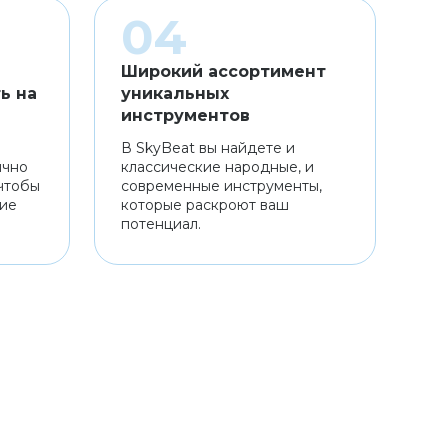
Широкий ассортимент
ь на
уникальных
инструментов
В SkyBeat вы найдете и
ично
классические народные, и
чтобы
современные инструменты,
ние
которые раскроют ваш
потенциал.