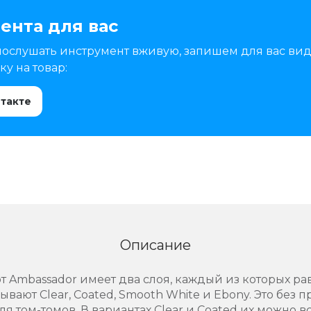
ента для вас
послушать инструмент вживую, запишем для вас вид
у на товар:
нтакте
Описание
 от Ambassador имеет два слоя, каждый из которых 
бывают Clear, Coated, Smooth White и Ebony. Это без
я том-томов. В вариантах Clear и Coated их можно в