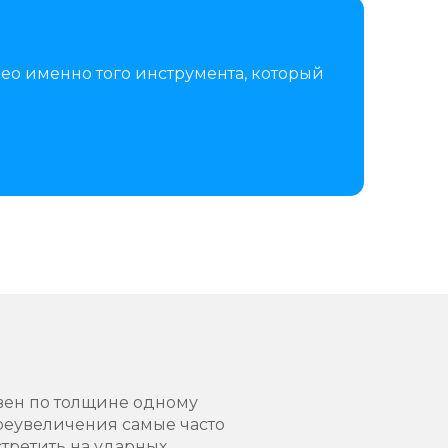
ео именно того инструмента, который
равен по толщине одному
 преувеличения самые часто
стретить на ударных