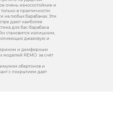
ripe очень износостойкие и
только в практичности.
и на любых барабанах. Эти
tripe дают наиболее
стика для бас-барабана
тейн становится излишним,
сполняющих джазовую и
глицерином и демферным
их моделей REMO за счёт
инимумом обертонов и
иант с покрытием дает