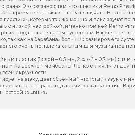
 странах. Это связано с тем, что пластики Remo Pinst
ное время продолжают отлично звучать. Но дело не 
 пластики, которые так же мощно и ярко звучат почт
ать с низкой настройкой, именно при ней Remo Pins
терным продолжительным сустейном. В качестве пла
ко, так как на барабанах больших размеров его сус
елает его очень привлекательным для музыкантов и
ный пластик (1 слой – 0,5 мм, 2 слой – 0,7 мм) с 
нным на верхней мембраны. Легко отличим от друг
 всей окружности.
гирует на атаку, даёт объёмный «толстый» звук с м
оляет играть на разных динамических уровнях. Вар
 настройке «вниз».