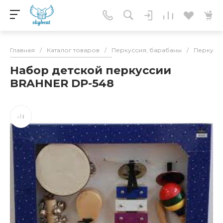
Главная
/
Каталог товаров
/
Перкуссия, барабаны
/
Перкусси
Набор детской перкуссии
BRAHNER DP-548