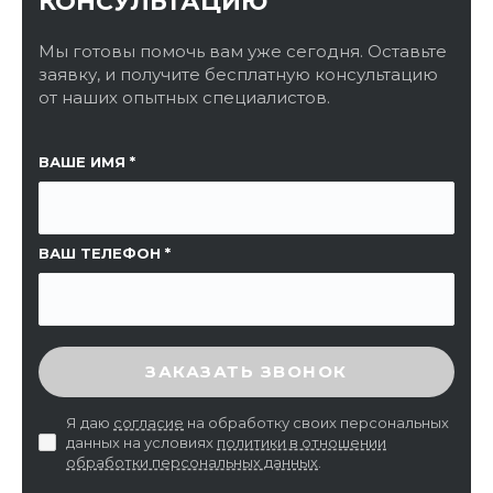
КОНСУЛЬТАЦИЮ
Мы готовы помочь вам уже сегодня. Оставьте
заявку, и получите бесплатную консультацию
от наших опытных специалистов.
ССЫЛКА НА СТРАНИЦУ
ВАШЕ ИМЯ
ВАШ ТЕЛЕФОН
ВВЕДИТЕ ПРОВЕРОЧНЫЙ КОД
ЗАКАЗАТЬ ЗВОНОК
Я даю
согласие
на обработку своих персональных
данных на условиях
политики в отношении
обработки персональных данных
.