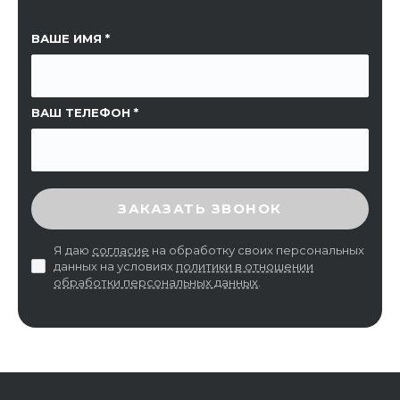
ССЫЛКА НА СТРАНИЦУ
ВАШЕ ИМЯ
ВАШ ТЕЛЕФОН
ВВЕДИТЕ ПРОВЕРОЧНЫЙ КОД
ЗАКАЗАТЬ ЗВОНОК
Я даю
согласие
на обработку своих персональных
данных на условиях
политики в отношении
обработки персональных данных
.