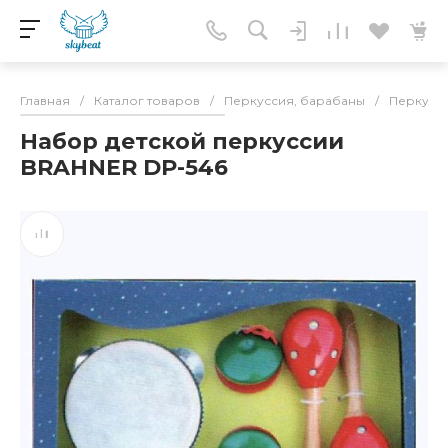
Главная
/
Каталог товаров
/
Перкуссия, барабаны
/
Перкусси
Набор детской перкуссии
BRAHNER DP-546