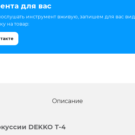
ента для вас
послушать инструмент вживую, запишем для вас вид
у на товар:
нтакте
Описание
ркуссии DEKKO T-4