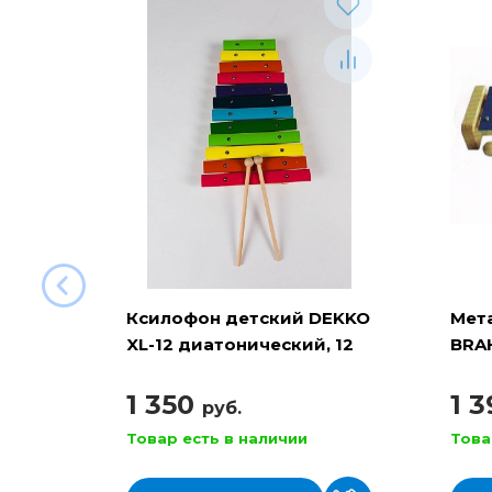
Ксилофон детский DEKKO
Мет
XL-12 диатонический, 12
BRA
нот
1 350
1 
руб.
Товар есть в наличии
Това