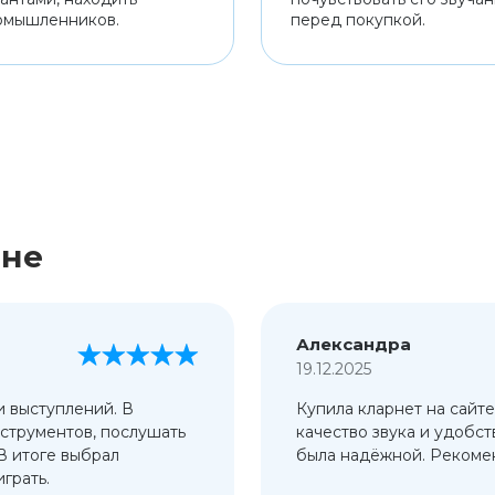
омышленников.
перед покупкой.
ине
Александра
19.12.2025
и выступлений. В
Купила кларнет на сайте
струментов, послушать
качество звука и удобст
 В итоге выбрал
была надёжной. Рекомен
грать.