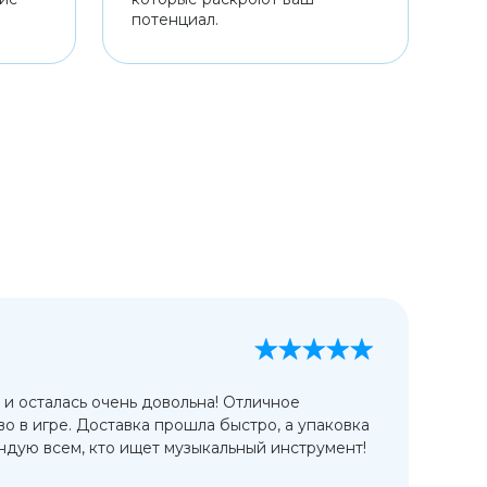
потенциал.
А
13
 и осталась очень довольна! Отличное
Ис
во в игре. Доставка прошла быстро, а упаковка
сп
дую всем, кто ищет музыкальный инструмент!
от
ко