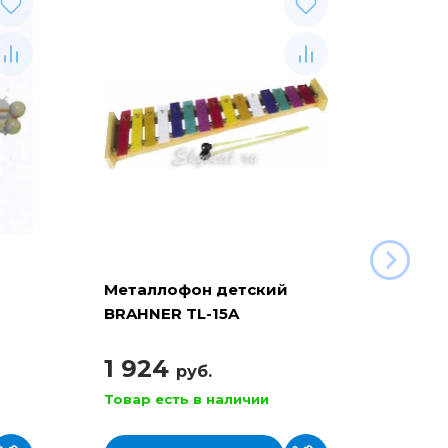
Металлофон детский
Ксил
BRAHNER TL-15A
BRAHN
1 924
3 2
руб.
Товар есть в наличии
Товар