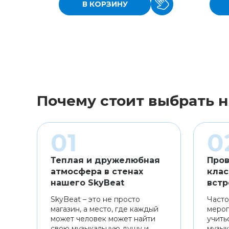
В КОРЗИНУ
Почему стоит выбрать н
Теплая и дружелюбная
Пров
атмосфера в стенах
клас
нашего SkyBeat
встр
SkyBeat – это не просто
Часто
магазин, а место, где каждый
мероп
может человек может найти
учить
свою музыкальную душу и
музык