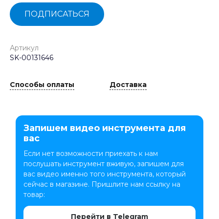
ПОДПИСАТЬСЯ
Артикул
SK-00131646
Способы оплаты
Доставка
Запишем видео инструмента для
вас
Если нет возможности приехать к нам
послушать инструмент вживую, запишем для
вас видео именно того инструмента, который
сейчас в магазине. Пришлите нам ссылку на
товар:
Перейти в Telegram