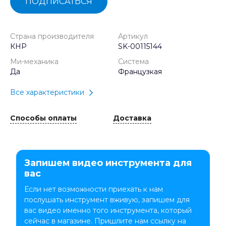
ПОДПИСАТЬСЯ
Страна производителя
Артикул
КНР
SK-00115144
Ми-механика
Система
Да
Французкая
Все характеристики
Способы оплаты
Доставка
Запишем видео инструмента для
вас
Если нет возможности приехать к нам
послушать инструмент вживую, запишем для
вас видео именно того инструмента, который
сейчас в магазине. Пришлите нам ссылку на