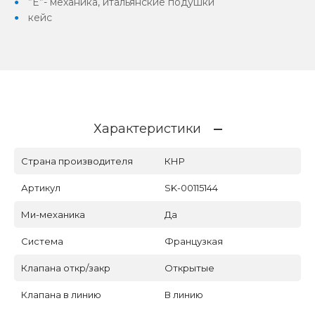
”E”- механика, итальянские подушки
кейс
Характеристики
Страна производителя
КНР
Артикул
SK-00115144
Ми-механика
Да
Система
Французкая
Клапана откр/закр
Открытые
Клапана в линию
В линию