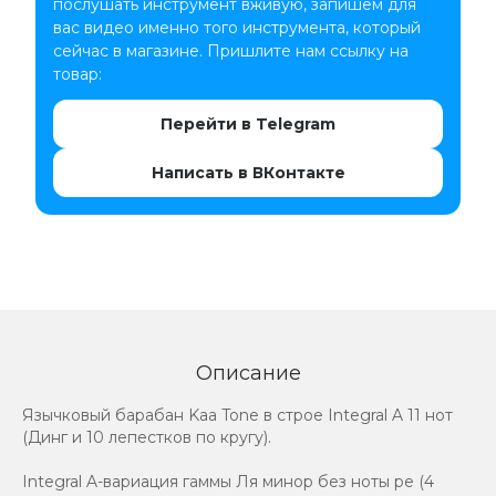
послушать инструмент вживую, запишем для
вас видео именно того инструмента, который
сейчас в магазине. Пришлите нам ссылку на
товар:
Перейти в Telegram
Написать в ВКонтакте
Описание
Язычковый барабан Kaa Tone в строе Integral A 11 нот
(Динг и 10 лепестков по кругу).
Integral A-вариация гаммы Ля минор без ноты ре (4