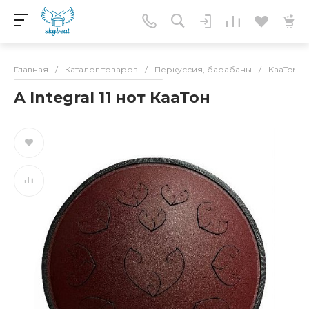
Главная
/
Каталог товаров
/
Перкуссия, барабаны
/
KaaTone(
A Integral 11 нот КааТон