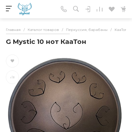
Главная
/
Каталог товаров
/
Перкуссия, барабаны
/
KaaTone(
G Mystic 10 нот КааТон