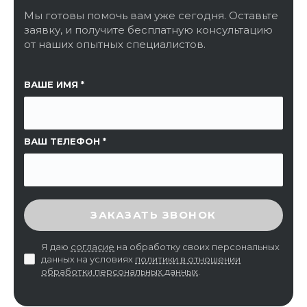
Мы готовы помочь вам уже сегодня. Оставьте
заявку, и получите бесплатную консультацию
от наших опытных специалистов.
ССЫЛКА НА СТРАНИЦУ
ВАШЕ ИМЯ
ВАШ ТЕЛЕФОН
ВВЕДИТЕ ПРОВЕРОЧНЫЙ КОД
ЗАКАЗАТЬ ЗВОНОК
Я даю
согласие
на обработку своих персональных
данных на условиях
политики в отношении
обработки персональных данных
.