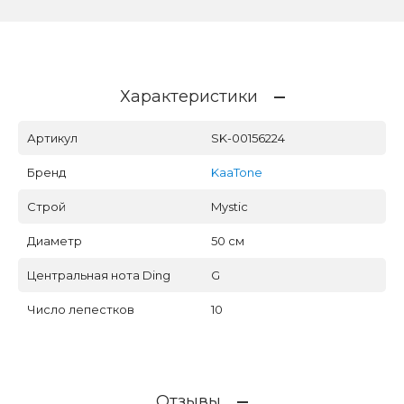
Характеристики
Артикул
SK-00156224
Бренд
KaaTone
Строй
Mystic
Диаметр
50 см
Центральная нота Ding
G
Число лепестков
10
Отзывы