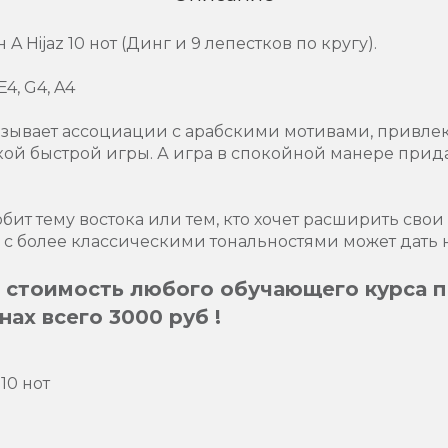
 Hijaz 10 нот (Динг и 9 лепестков по кругу).
E4, G4, A4
вызывает ассоциации с арабскими мотивами, привле
ой быстрой игры. А игра в спокойной манере прида
юбит тему востока или тем, кто хочет расширить сво
 с более классическими тональностями может дать 
 стоимость любого обучающего курса п
ах всего 3000 руб !
 10 нот