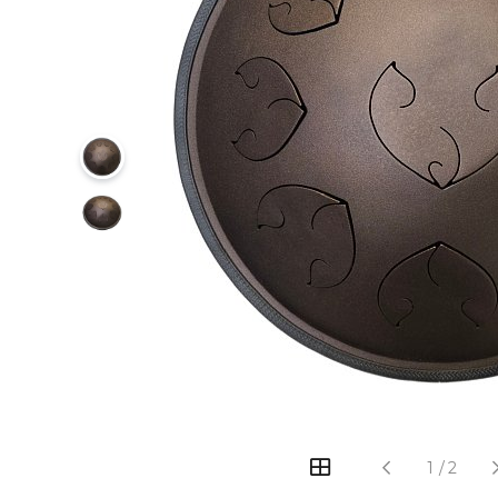
‹
›
1
/
2