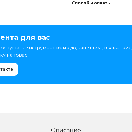
Способы оплаты
ента для вас
послушать инструмент вживую, запишем для вас вид
у на товар:
нтакте
Описание