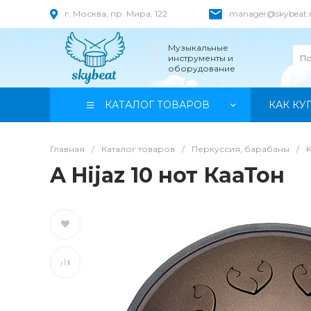
г. Москва, пр. Мира, 122
manager@skybeat.
Музыкальные
инструменты и
оборудование
КАТАЛОГ ТОВАРОВ
КАК КУ
Главная
/
Каталог товаров
/
Перкуссия, барабаны
/
A Hijaz 10 нот КааТон