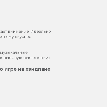
кает внимание. Идеально
ет ему вкусное
и музыкальные
новые звуковые оттенки)
о игре на хэндпане