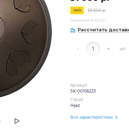
59 500 р.
-14%
Экономия
8 500 р.
Рассчитать достав
-
+
шт.
Артикул
SK-00156223
Строй
Hijaz
Все характеристики