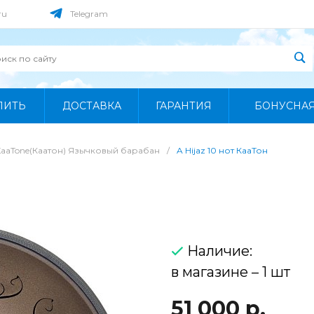
ru
Telegram
ПИТЬ
ДОСТАВКА
ГАРАНТИЯ
БОНУСНА
KaaTone(Каатон) Язычковый барабан
/
A Hijaz 10 нот КааТон
Наличие:
в магазине – 1 шт
51 000 р.