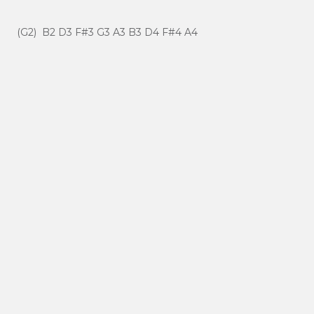
(G2) B2 D3 F#3 G3 A3 B3 D4 F#4 A4