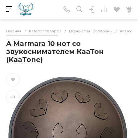
Главная
/
Каталог товаров
/
Перкуссия, барабаны
/
KaaTone(
A Marmara 10 нот со
звукоснимателем КааТон
(KaaTone)