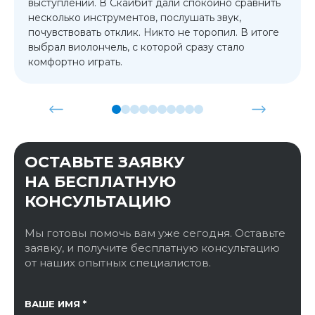
выступлений. В Скайбит дали спокойно сравнить
несколько инструментов, послушать звук,
почувствовать отклик. Никто не торопил. В итоге
выбрал виолончель, с которой сразу стало
комфортно играть.
ОСТАВЬТЕ ЗАЯВКУ
НА БЕСПЛАТНУЮ
КОНСУЛЬТАЦИЮ
Мы готовы помочь вам уже сегодня. Оставьте
заявку, и получите бесплатную консультацию
от наших опытных специалистов.
ССЫЛКА НА СТРАНИЦУ
ВАШЕ ИМЯ