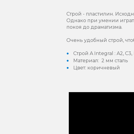
Строй - пластилин. Исход
Однако при умении играть
покоя до драматизма.
Очень удобный строй, чт
Строй A Integral : A2, C3, 
Материал: 2 мм сталь
Цвет: коричневый