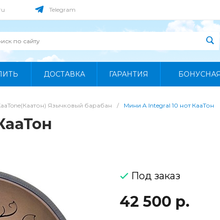
ru
Telegram
ПИТЬ
ДОСТАВКА
ГАРАНТИЯ
БОНУСНА
KaaTone(Каатон) Язычковый барабан
/
Мини A Integral 10 нот КааТон
 КааТон
Под заказ
42 500 р.