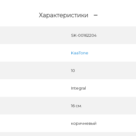
Характеристики
SK-00162204
KaaTone
10
Integral
16 см.
коричневый