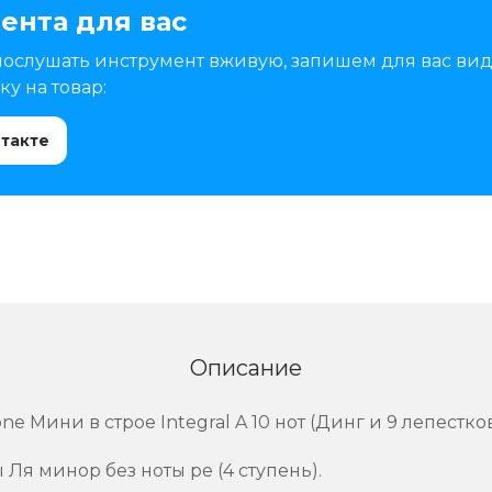
ента для вас
послушать инструмент вживую, запишем для вас вид
у на товар:
нтакте
Описание
e Мини в строе Integral A 10 нот (Динг и 9 лепестков
 Ля минор без ноты ре (4 ступень).