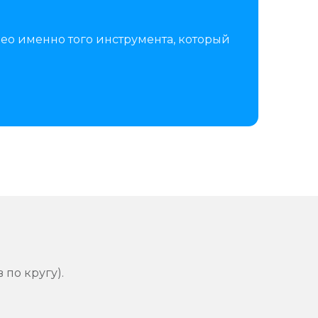
ео именно того инструмента, который
 по кругу).