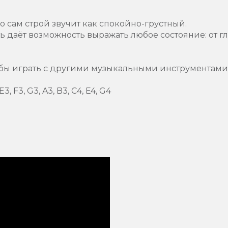
но сам строй звучит как спокойно-грустный.
 даёт возможность выражать любое состояние: от г
обы играть с другими музыкальными инструментами
E3, F3, G3, A3, B3, C4, E4, G4