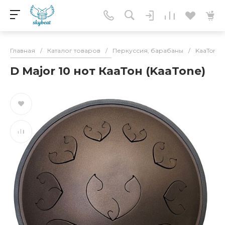
Главная
/
Каталог товаров
/
Перкуссия, барабаны
/
KaaTone(
D Major 10 нот КааТон (KaaTone)