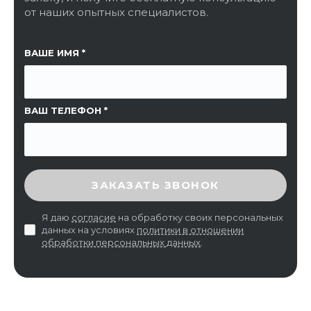
от наших опытных специалистов.
ССЫЛКА НА СТРАНИЦУ
ВАШЕ ИМЯ
ВАШ ТЕЛЕФОН
ВВЕДИТЕ ПРОВЕРОЧНЫЙ КОД
ЗАКАЗАТЬ ЗВОНОК
Я даю
согласие
на обработку своих персональных
данных на условиях
политики в отношении
обработки персональных данных
.