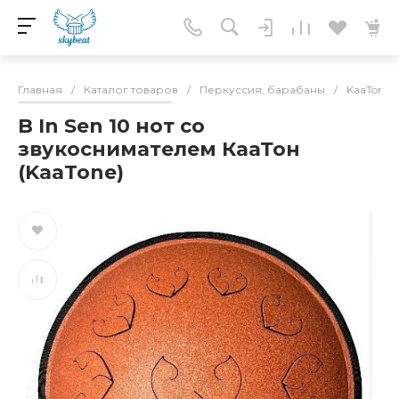
Главная
/
Каталог товаров
/
Перкуссия, барабаны
/
KaaTone(
B In Sen 10 нот со
звукоснимателем КааТон
(KaaTone)