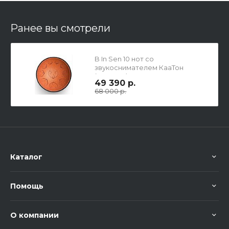
Ранее вы смотрели
B In Sen 10 нот со
звукоснимателем КааТон
(KaaTone)
49 390 р.
68 000 р.
Каталог
Помощь
О компании