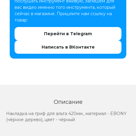
послушать инструмент вживую, запишем для
вас видео именно того инструмента, который
сейчас в магазине. Пришлите нам ссылку на
товар:
Перейти в Telegram
Написать в ВКонтакте
Описание
Накладка на гриф для альта 420мм., материал - EBONY
(чёрное дерево), цвет - чёрный