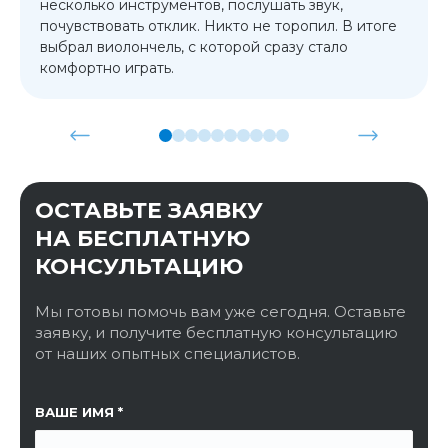
несколько инструментов, послушать звук,
почувствовать отклик. Никто не торопил. В итоге
выбрал виолончель, с которой сразу стало
комфортно играть.
ОСТАВЬТЕ ЗАЯВКУ
НА БЕСПЛАТНУЮ
КОНСУЛЬТАЦИЮ
Мы готовы помочь вам уже сегодня. Оставьте
заявку, и получите бесплатную консультацию
от наших опытных специалистов.
ССЫЛКА НА СТРАНИЦУ
ВАШЕ ИМЯ