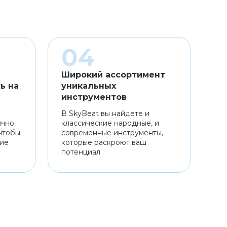
Широкий ассортимент
ь на
уникальных
инструментов
В SkyBeat вы найдете и
ично
классические народные, и
чтобы
современные инструменты,
ние
которые раскроют ваш
потенциал.