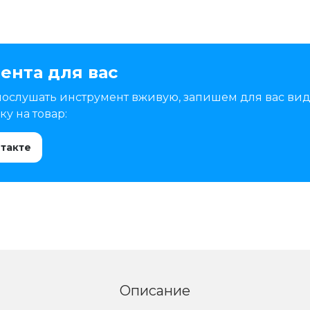
ента для вас
послушать инструмент вживую, запишем для вас вид
у на товар:
нтакте
Описание