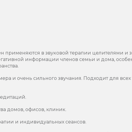
.
н применяются в звуковой терапии целителями и зн
егативной информации членов семьи и дома, особ
анства.
мера и очень сильного звучания. Подходит для всех
медитаций.
а домов, офисов, клиник.
рапии и индивидуальных сеансов.