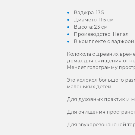
Ваджра: 17,5
Диаметр: 11,5 см
Высота: 23 см
Производство: Непал
В комплекте с ваджрой
Колокола с древних време
домах для очищения от н
Меняет голограмму простр
Это колокол большого раз
маленьких детей.
Для духовных практик и 
Для очищения пространств
Для звукорезонансной те