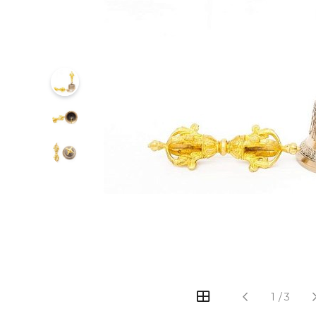
‹
›
1
/
3