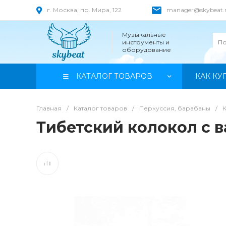
г. Москва, пр. Мира, 122
manager@skybeat.
Музыкальные
инструменты и
оборудование
КАТАЛОГ ТОВАРОВ
КАК КУ
Главная
/
Каталог товаров
/
Перкуссия, барабаны
/
Тибетский колокол с 