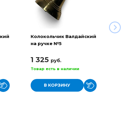
ский
Колокольчик Валдайский
Коло
на ручке №5
на ру
1 325
78
руб.
Товар есть в наличии
Товар
В КОРЗИНУ