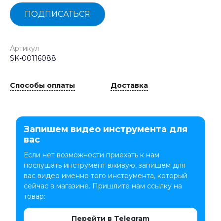
ПОДПИСАТЬСЯ
Артикул
SK-00116088
Способы оплаты
Доставка
Запишем видео инструмента для
вас
Если нет возможности приехать к нам
послушать инструмент вживую, запишем для
вас видео именно того инструмента, который
сейчас в магазине. Пришлите нам ссылку на
товар:
Перейти в Telegram