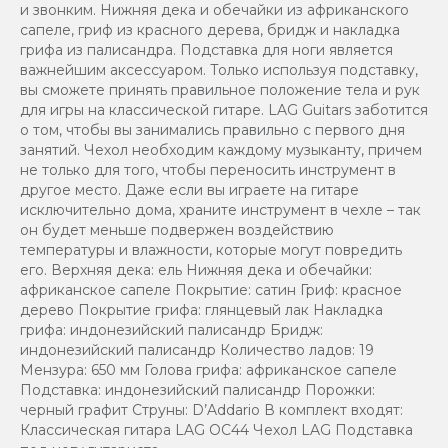
и звонким. Нижняя дека и обечайки из африканского
сапеле, гриф из красного дерева, бридж и накладка
грифа из палисандра. Подставка для ноги является
важнейшим аксессуаром. Только используя подставку,
вы сможете принять правильное положение тела и рук
для игры на классической гитаре. LAG Guitars заботится
о том, чтобы вы занимались правильно с первого дня
занятий. Чехол необходим каждому музыканту, причем
не только для того, чтобы переносить инструмент в
другое место. Даже если вы играете на гитаре
исключительно дома, храните инструмент в чехле – так
он будет меньше подвержен воздействию
температуры и влажности, которые могут повредить
его. Верхняя дека: ель Нижняя дека и обечайки:
африканское сапеле Покрытие: сатин Гриф: красное
дерево Покрытие грифа: глянцевый лак Накладка
грифа: индонезийский палисандр Бридж:
индонезийский палисандр Количество ладов: 19
Мензура: 650 мм Голова грифа: африканское сапеле
Подставка: индонезийский палисандр Порожки:
черный графит Струны: D’Addario В комплект входят:
Классическая гитара LAG OC44 Чехол LAG Подставка