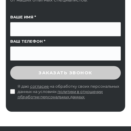
ССЫЛКА НА СТРАНИЦУ
ВАШЕ ИМЯ
ВАШ ТЕЛЕФОН
ВВЕДИТЕ ПРОВЕРОЧНЫЙ КОД
ЗАКАЗАТЬ ЗВОНОК
Я даю
согласие
на обработку своих персональных
данных на условиях
политики в отношении
обработки персональных данных
.