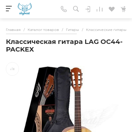
Главная
/
Каталог товаров
/
Гитары
/
Классические гитары
/
Классическая гитара LAG OC44-
PACKEX