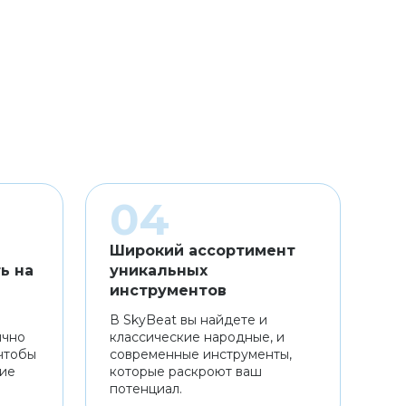
Широкий ассортимент
ь на
уникальных
инструментов
В SkyBeat вы найдете и
ично
классические народные, и
чтобы
современные инструменты,
ние
которые раскроют ваш
потенциал.