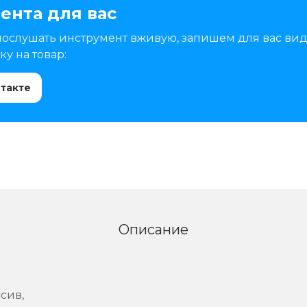
ента для вас
послушать инструмент вживую, запишем для вас вид
у на товар:
нтакте
Описание
сив,