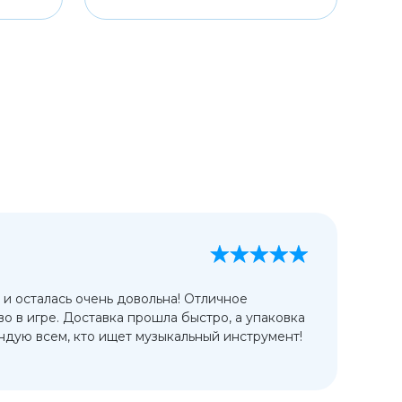
А
13
 и осталась очень довольна! Отличное
Ис
во в игре. Доставка прошла быстро, а упаковка
сп
дую всем, кто ищет музыкальный инструмент!
от
ко