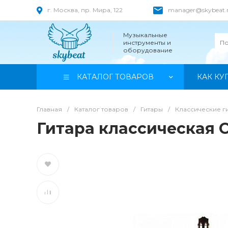
г. Москва, пр. Мира, 122
manager@skybeat.
Музыкальные
инструменты и
оборудование
КАТАЛОГ ТОВАРОВ
КАК КУ
Главная
/
Каталог товаров
/
Гитары
/
Классические г
Гитара классическая 