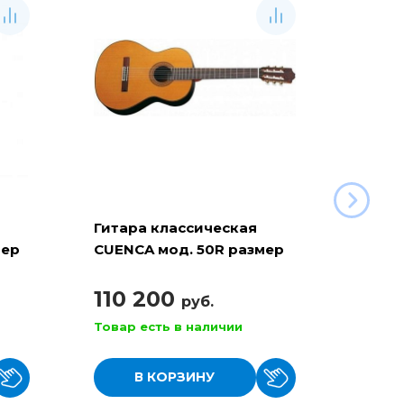
Гитара классическая
Гитар
мер
CUENCA мод. 50R размер
CUENC
4/4
разме
110 200
79 
руб.
Товар есть в наличии
Товар
В КОРЗИНУ