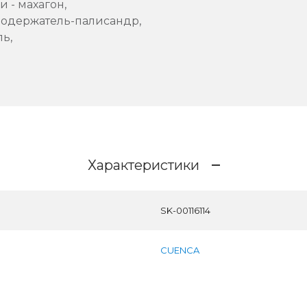
 - махагон,
нодержатель-палисандр,
ль,
Характеристики
SK-00116114
CUENCA