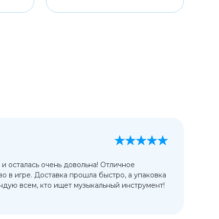
А
13
 и осталась очень довольна! Отличное
Ис
во в игре. Доставка прошла быстро, а упаковка
сп
дую всем, кто ищет музыкальный инструмент!
от
ко