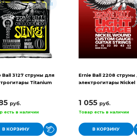
e Ball 3127 струны для
Ernie Ball 2208 струны
трогитары Titanium
электрогитары Nickel
Beefy Slinky
Wound Light
885
1 055
руб.
руб.
р есть в наличии
Товар есть в наличии
В КОРЗИНУ
В КОРЗИНУ