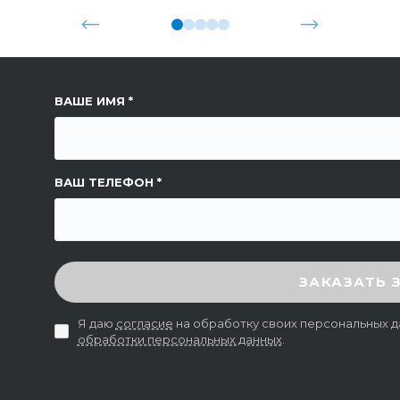
ССЫЛКА НА СТРАНИЦУ
ВАШЕ ИМЯ
ВАШ ТЕЛЕФОН
ВВЕДИТЕ ПРОВЕРОЧНЫЙ КОД
ЗАКАЗАТЬ 
Я даю
согласие
на обработку своих персональных д
обработки персональных данных
.