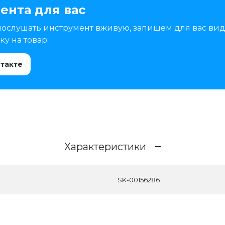
ента для вас
послушать инструмент вживую, запишем для вас вид
у на товар:
нтакте
Характеристики
SK-00156286