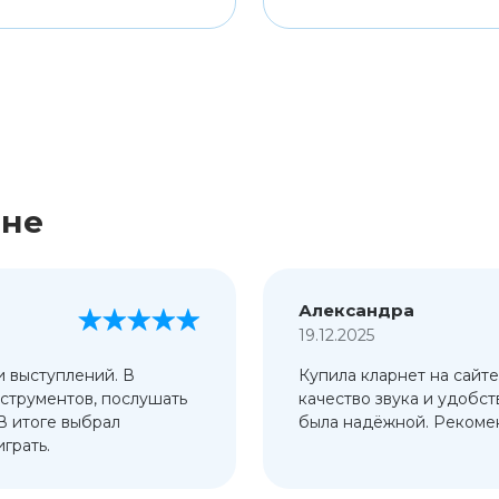
ине
Александра
19.12.2025
и выступлений. В
Купила кларнет на сайте
струментов, послушать
качество звука и удобст
 В итоге выбрал
была надёжной. Рекомен
грать.