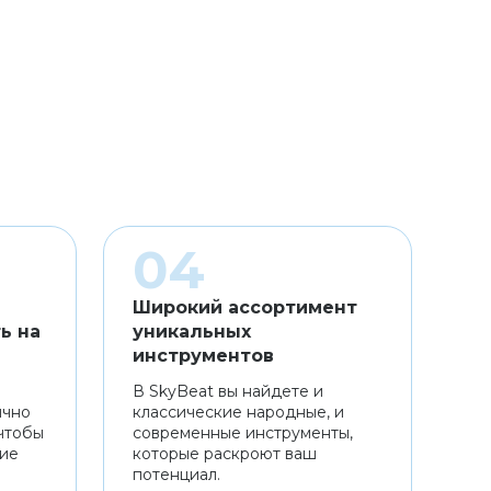
Широкий ассортимент
ь на
уникальных
инструментов
В SkyBeat вы найдете и
ично
классические народные, и
чтобы
современные инструменты,
ние
которые раскроют ваш
потенциал.