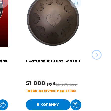
 для
F Astronaut 10 нот КааТон
C Aeg
(KaaT
51 000
42 
руб.
59 500
руб.
Товар доступен под заказ
Товар
В КОРЗИНУ