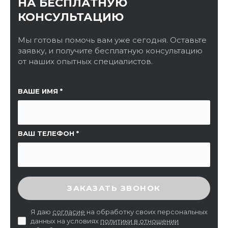
НА БЕСПЛАТНУЮ
КОНСУЛЬТАЦИЮ
Мы готовы помочь вам уже сегодня. Оставьте
заявку, и получите бесплатную консультацию
от наших опытных специалистов.
ССЫЛКА НА СТРАНИЦУ
ВАШЕ ИМЯ
ВАШ ТЕЛЕФОН
ВВЕДИТЕ ПРОВЕРОЧНЫЙ КОД
ЗАКАЗАТЬ ЗВОНОК
Я даю
согласие
на обработку своих персональных
данных на условиях
политики в отношении