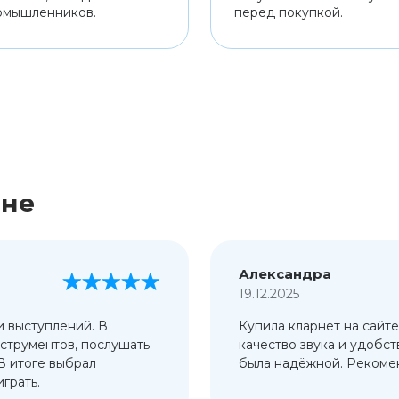
омышленников.
перед покупкой.
ине
Александра
19.12.2025
и выступлений. В
Купила кларнет на сайте
струментов, послушать
качество звука и удобст
 В итоге выбрал
была надёжной. Рекомен
грать.