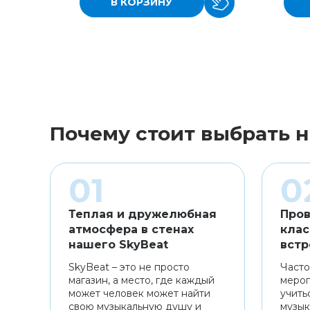
В КОРЗИНУ
Почему стоит выбрать н
Теплая и дружелюбная
Пров
атмосфера в стенах
клас
нашего SkyBeat
встр
SkyBeat – это не просто
Часто
магазин, а место, где каждый
мероп
может человек может найти
учить
свою музыкальную душу и
музык