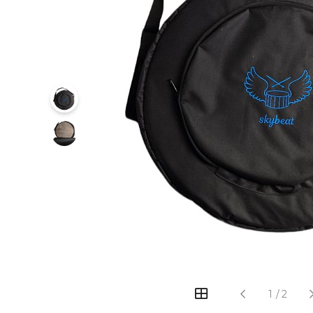
‹
›
1
/
2