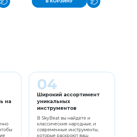
В КОРЗИНУ
Широкий ассортимент
ь на
уникальных
инструментов
В SkyBeat вы найдете и
ично
классические народные, и
чтобы
современные инструменты,
ние
которые раскроют ваш