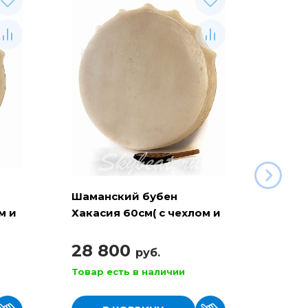
Шаманский бубен
Шама
м и
Хакасия 60см( с чехлом и
Хакас
колотушкой)
чехло
28 800
29 
руб.
Товар есть в наличии
Товар