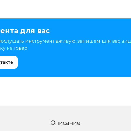
ента для вас
послушать инструмент вживую, запишем для вас вид
у на товар:
нтакте
Описание