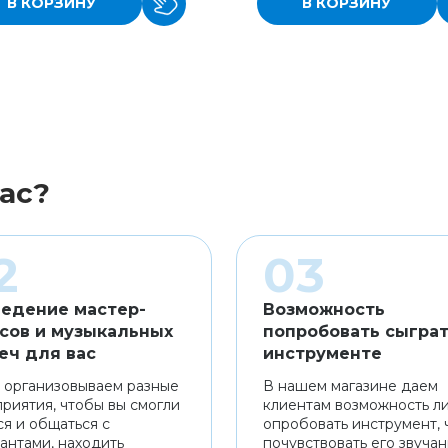
В КОРЗИНУ
В КОРЗИНУ
ас?
едение мастер-
Возможность
сов и музыкальных
попробовать сыграт
еч для вас
инструменте
 организовываем разные
В нашем магазине даем
риятия, чтобы вы смогли
клиентам возможность л
ся и общаться с
опробовать инструмент, 
антами, находить
почувствовать его звуча