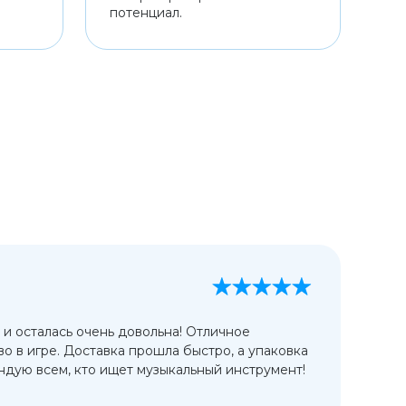
потенциал.
А
13
 и осталась очень довольна! Отличное
Ис
во в игре. Доставка прошла быстро, а упаковка
сп
дую всем, кто ищет музыкальный инструмент!
от
ко