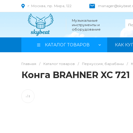
г. Москва, пр. Мира, 122
manager@skybeat.
Музыкальные
инструменты и
оборудование
КАТАЛОГ ТОВАРОВ
КАК КУ
Главная
/
Каталог товаров
/
Перкуссия, барабаны
/
Конга BRAHNER XC 721