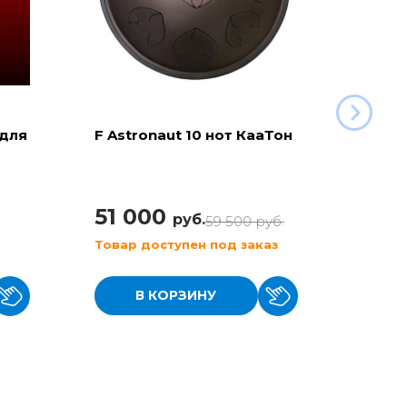
 для
F Astronaut 10 нот КааТон
C Aeg
(KaaT
51 000
42 
руб.
59 500
руб.
Товар доступен под заказ
Товар
В КОРЗИНУ