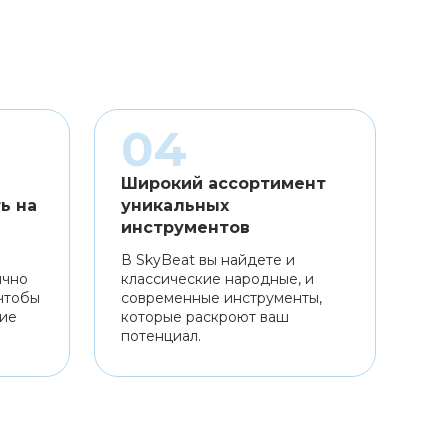
Широкий ассортимент
ь на
уникальных
инструментов
В SkyBeat вы найдете и
ично
классические народные, и
чтобы
современные инструменты,
ние
которые раскроют ваш
потенциал.