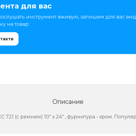
ента для вас
послушать инструмент вживую, запишем для вас вид
у на товар:
нтакте
Описание
721 (с ремнем) 10" х 24" , фурнитура - хром. Популя