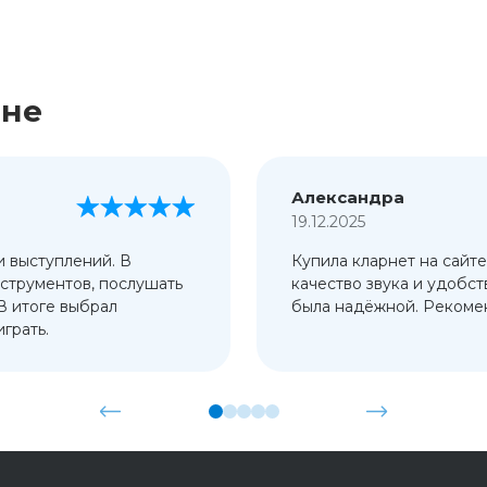
ине
Александра
19.12.2025
и выступлений. В
Купила кларнет на сайте
струментов, послушать
качество звука и удобст
 В итоге выбрал
была надёжной. Рекомен
грать.