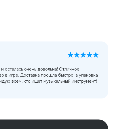
А
13
 и осталась очень довольна! Отличное
Ис
во в игре. Доставка прошла быстро, а упаковка
сп
дую всем, кто ищет музыкальный инструмент!
от
ко