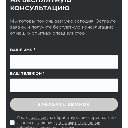
НА БЕСПЛАТНУЮ
КОНСУЛЬТАЦИЮ
Мы готовы помочь вам уже сегодня. Оставьте
заявку, и получите бесплатную консультацию
от наших опытных специалистов.
ССЫЛКА НА СТРАНИЦУ
ВАШЕ ИМЯ
ВАШ ТЕЛЕФОН
ВВЕДИТЕ ПРОВЕРОЧНЫЙ КОД
ЗАКАЗАТЬ ЗВОНОК
Я даю
согласие
на обработку своих персональных
данных на условиях
политики в отношении
обработки персональных данных
.