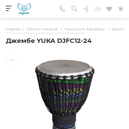
Главная
/
Каталог товаров
/
Перкуссия, барабаны
/
Джембе
Джембе YUKA DJFC12-24