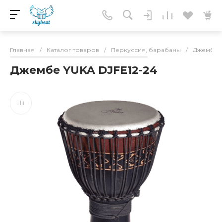
Главная
/
Каталог товаров
/
Перкуссия, барабаны
/
Джембе
Джембе YUKA DJFE12-24