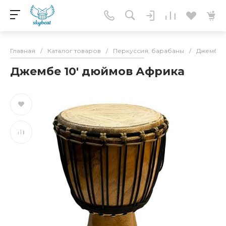
Главная
/
Каталог товаров
/
Перкуссия, барабаны
/
Джембе
Джембе 10' дюймов Африка