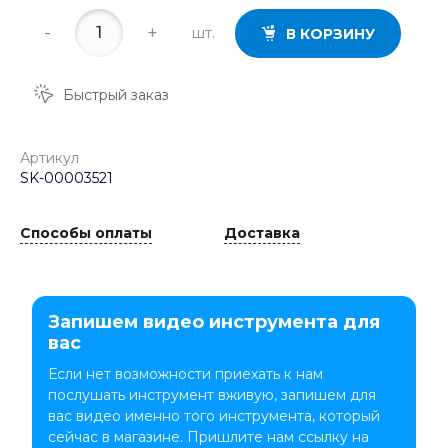
-
+
шт.
В КОРЗИНУ
Быстрый заказ
Артикул
SK-00003521
Способы оплаты
Доставка
Запишем видео инструмента для
вас
Если нет возможности приехать к нам
послушать инструмент вживую, запишем для
вас видео именно того инструмента, который
сейчас в магазине. Пришлите нам ссылку на