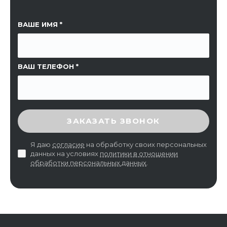
ССЫЛКА НА СТРАНИЦУ
ВАШЕ ИМЯ
ВАШ ТЕЛЕФОН
ВВЕДИТЕ ПРОВЕРОЧНЫЙ КОД
ЗАКАЗАТЬ ЗВОНОК
Я даю
согласие
на обработку своих персональных
данных на условиях
политики в отношении
обработки персональных данных
.