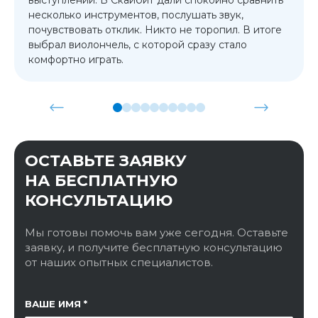
несколько инструментов, послушать звук,
почувствовать отклик. Никто не торопил. В итоге
выбрал виолончель, с которой сразу стало
комфортно играть.
ОСТАВЬТЕ ЗАЯВКУ
НА БЕСПЛАТНУЮ
КОНСУЛЬТАЦИЮ
Мы готовы помочь вам уже сегодня. Оставьте
заявку, и получите бесплатную консультацию
от наших опытных специалистов.
ССЫЛКА НА СТРАНИЦУ
ВАШЕ ИМЯ