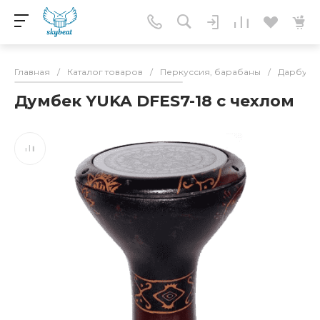
Главная
/
Каталог товаров
/
Перкуссия, барабаны
/
Дарбука,
Думбек YUKA DFES7-18 с чехлом