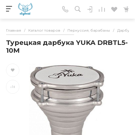
Главная
/
Каталог товаров
/
Перкуссия, барабаны
/
Дарбука,
Турецкая дарбука YUKA DRBTL5-
10M