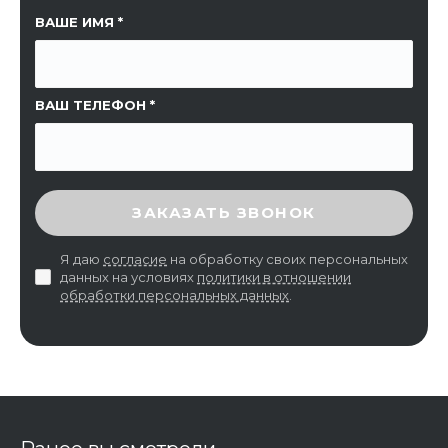
ССЫЛКА НА СТРАНИЦУ
ВАШЕ ИМЯ
ВАШ ТЕЛЕФОН
ВВЕДИТЕ ПРОВЕРОЧНЫЙ КОД
ЗАКАЗАТЬ ЗВОНОК
Я даю
согласие
на обработку своих персональных
данных на условиях
политики в отношении
обработки персональных данных
.