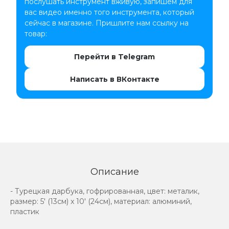
послушать инструмент вживую, запишем для
вас видео именно того инструмента, который
сейчас в магазине. Пришлите нам ссылку на
товар:
Перейти в Telegram
Написать в ВКонтакте
Описание
- Турецкая дарбука, гофрированная, цвет: металик,
размер: 5' (13см) x 10' (24см), материал: алюминий,
пластик