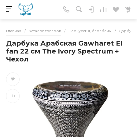
Главная
/
Каталог товаров
/
Перкуссия, барабаны
/
Дарбука,
Дарбука Арабская Gawharet El
fan 22 см The Ivory Spectrum +
Чехол