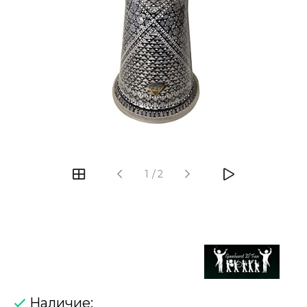
‹
›
1
/
2
Наличие: