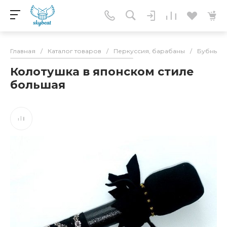
Главная
/
Каталог товаров
/
Перкуссия, барабаны
/
Бубны
/
Колотушка в японском стиле
большая