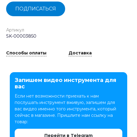
ПОДПИСАТЬСЯ
Артикул
SK-00003850
Способы оплаты
Доставка
Запишем видео инструмента для
вас
Если нет возможности приехать к нам
послушать инструмент вживую, запишем для
вас видео именно того инструмента, который
сейчас в магазине. Пришлите нам ссылку на
товар:
Перейти в Telegram