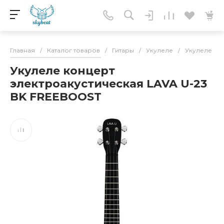
Главная
/
Каталог товаров
/
Гитары
/
Укулеле
/
Укулеле ко
Укулеле концерт
электроакустическая LAVA U-23
BK FREEBOOST