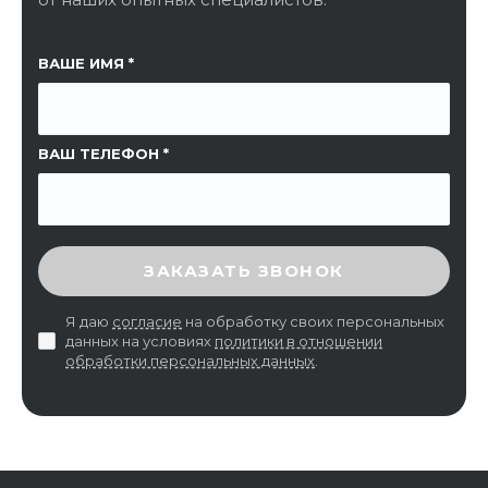
ССЫЛКА НА СТРАНИЦУ
ВАШЕ ИМЯ
ВАШ ТЕЛЕФОН
ВВЕДИТЕ ПРОВЕРОЧНЫЙ КОД
ЗАКАЗАТЬ ЗВОНОК
Я даю
согласие
на обработку своих персональных
данных на условиях
политики в отношении
обработки персональных данных
.