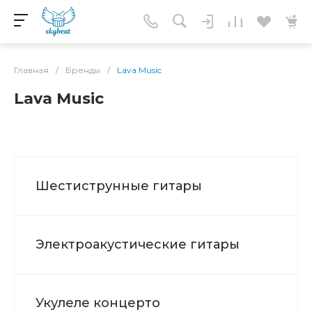
Главная
/
Бренды
/
Lava Music
Lava Music
Шестиструнные гитары
Электроакустические гитары
Укулеле концерто