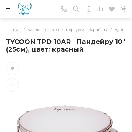
Главная
/
Каталог товаров
/
Перкуссия, барабаны
/
Бубны
/
TYCOON TPD-10AR - Пандейру 10"
(25см), цвет: красный