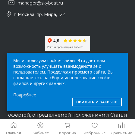
manager@skybeat.ru
г. Москва, пр. Мира, 122
Мы используем cookie-файлы. Это даёт нам
возможность улучшать взаимодействие с
пользователем. Продолжая просмотр сайта, Вы
соглашаетесь на сбор и использование cookie-
файлов и других данных.
Обращаем ваше внимание на то, что данный
Подробнее
интернет-сайт (
skybeat.ru
) носит
исключительно информационный характер и
ПРИНЯТЬ И ЗАКРЫТЬ
ни при каких условиях не является публичной
офертой, определяемой положениями Статьи
437 п.2 Гражданского кодекса Российской
Федерации.
Главная
Кабинет
Корзина
Избранные
Сравнение