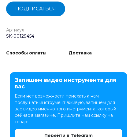
ПОДПИСАТЬСЯ
Артикул
SK-00129454
Способы оплаты
Доставка
Запишем видео инструмента для
вас
Если нет возможности приехать к нам
послушать инструмент вживую, запишем для
вас видео именно того инструмента, который
сейчас в магазине. Пришлите нам ссылку на
товар:
Перейти в Telegram