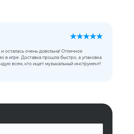
А
13
 и осталась очень довольна! Отличное
Ис
во в игре. Доставка прошла быстро, а упаковка
сп
дую всем, кто ищет музыкальный инструмент!
от
ко