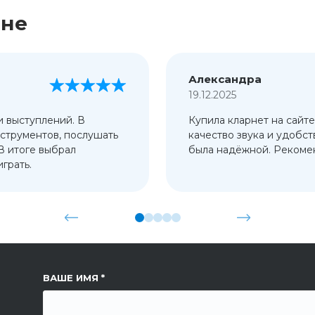
ине
Александра
19.12.2025
и выступлений. В
Купила кларнет на сайте
струментов, послушать
качество звука и удобст
 В итоге выбрал
была надёжной. Рекомен
грать.
ССЫЛКА НА СТРАНИЦУ
ВАШЕ ИМЯ