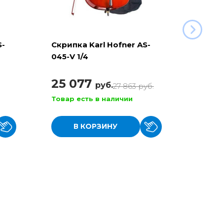
S-
Скрипка Karl Hofner AS-
Скри
045-V 1/4
1/4
25 077
8 7
руб.
27 863
руб.
Товар есть в наличии
Товар
В КОРЗИНУ