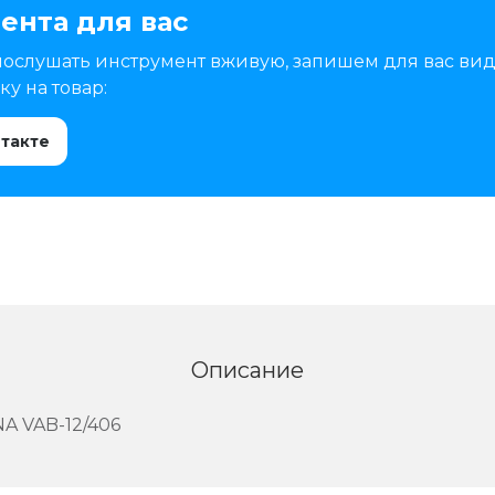
ента для вас
послушать инструмент вживую, запишем для вас вид
у на товар:
нтакте
Описание
A VAB-12/406