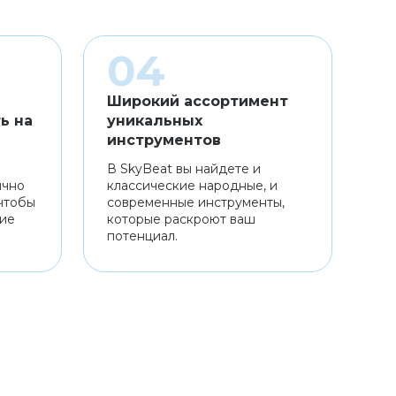
Широкий ассортимент
ь на
уникальных
инструментов
В SkyBeat вы найдете и
ично
классические народные, и
чтобы
современные инструменты,
ние
которые раскроют ваш
потенциал.