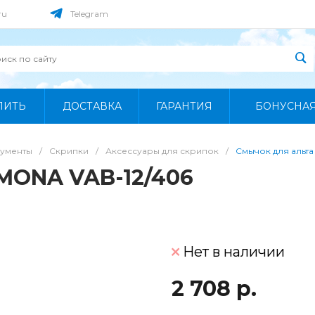
ru
Telegram
ПИТЬ
ДОСТАВКА
ГАРАНТИЯ
БОНУСНА
рументы
/
Скрипки
/
Аксессуары для скрипок
/
Смычок для альт
MONA VAB-12/406
Нет в наличии
2 708 р.