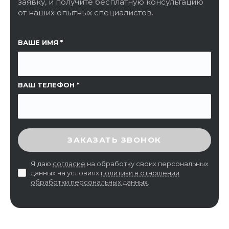
заявку, и получите бесплатную консультацию
от наших опытных специалистов.
ССЫЛКА НА СТРАНИЦУ
ВАШЕ ИМЯ
ВАШ ТЕЛЕФОН
ВВЕДИТЕ ПРОВЕРОЧНЫЙ КОД
ЗАКАЗАТЬ ЗВОНОК
Я даю
согласие
на обработку своих персональных
данных на условиях
политики в отношении
обработки персональных данных
.