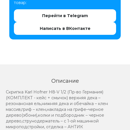
товар:
Перейти в Telegram
Написать в ВКонтакте
Описание
Скрипка Karl Hofner H8-V 1/2 (Пр-во Германия)
(КОМПЛЕКТ - кейс + смычок) верхняя дека –
резонансная ель,нижняя дека и обечайка – клен
массив,гриф – клен,накладка на грифе–черное
дерево(эбони),колки и подбородник – черное
дерево,струнодержатель – с 1-ой машинкой
микроподстройки, отделка – АНТИК