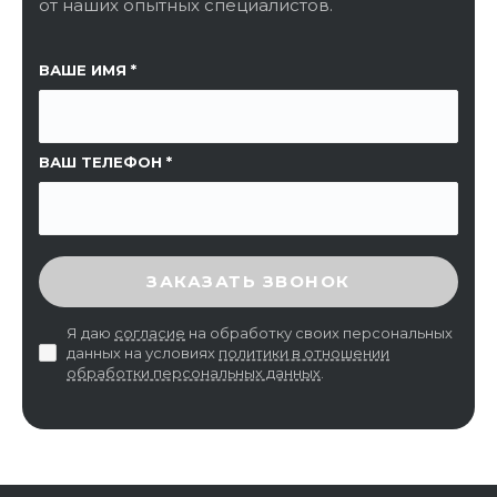
от наших опытных специалистов.
ССЫЛКА НА СТРАНИЦУ
ВАШЕ ИМЯ
ВАШ ТЕЛЕФОН
ВВЕДИТЕ ПРОВЕРОЧНЫЙ КОД
ЗАКАЗАТЬ ЗВОНОК
Я даю
согласие
на обработку своих персональных
данных на условиях
политики в отношении
обработки персональных данных
.